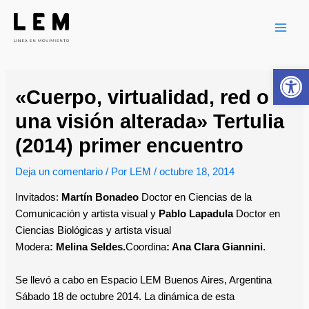
Ir
Navegación
Main
al
de
Men
contenido
entradas
Ab
«Cuerpo, virtualidad, red o
una visión alterada» Tertulia
(2014) primer encuentro
Deja un comentario
/ Por
LEM
/
octubre 18, 2014
Invitados:
Martín Bonadeo
Doctor en Ciencias de la
Comunicación y artista visual y
Pablo Lapadula
Doctor en
Ciencias Biológicas y artista visual
Modera
: Melina Seldes.
Coordina
: Ana Clara Giannini
.
Se llevó a cabo en Espacio LEM Buenos Aires, Argentina
Sábado 18 de octubre 2014. La dinámica de esta