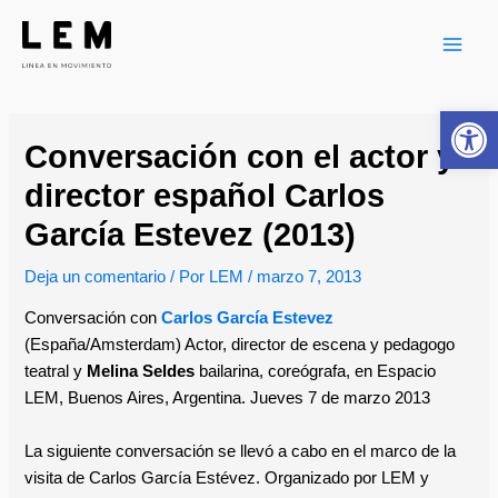
Ir
Navegación
Main
al
de
Men
contenido
entradas
Ab
Conversación con el actor y
director español Carlos
García Estevez (2013)
Deja un comentario
/ Por
LEM
/
marzo 7, 2013
Conversación con
Carlos García Estevez
(España/Amsterdam) Actor, director de escena y pedagogo
teatral y
Melina Seldes
bailarina, coreógrafa,
en Espacio
LEM, Buenos Aires, Argentina.
Jueves 7 de marzo 2013
La siguiente conversación se llevó a cabo en el marco de la
visita de Carlos García Estévez. Organizado por LEM y